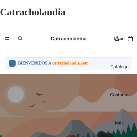
Catracholandia
Catracholandia
Inicio
BIENVENIDOS A
catracholandia.com
Catálogo
Contacto
Más